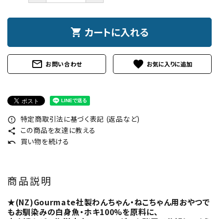
カートに入れる
shopping_cart
mail_outline
favorite
お問い合わせ
特定商取引法に基づく表記 (返品など)
error_outline
この商品を友達に教える
share
買い物を続ける
undo
商品説明
★(NZ)Gourmate社製わんちゃん・ねこちゃん用おやつで
もお馴染みの白身魚・ホキ100%を原料に、