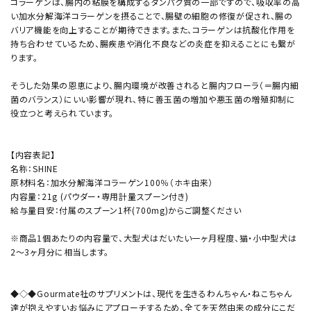
コラーゲンは、腸内の粘膜を構成するタンパク質の一部ですので、吸収率の高
い加水分解海洋コラーゲンを摂ることで、腸壁の細胞の修復が促され、腸の
バリア機能を向上することが期待できます。また、コラーゲンは抗酸化作用を
持ち合わせているため、腸疾患や消化不良などの炎症を抑えることにも繋が
ります。
そうした効果の恩恵により、腸内環境が改善されると腸内フローラ（＝腸内細
菌のバランス）にいい影響が現れ、特に善玉菌の増加や悪玉菌の増殖抑制に
役立つと考えられています。
【内容表記】
名称：SHINE
原材料名：加水分解海洋コラーゲン100％（ホキ由来）
内容量：21g (パウダー・専用計量スプーン付き)
給与量目安：付属のスプーン1杯(700mg)からご調整ください
※商品1個あたりの内容量で、大型犬はだいたい一ヶ月程度、猫・小中型犬は
2～3ヶ月分に相当します。
◆◇◆Gourmate社のサプリメントは、現代を生きるわんちゃん・ねこちゃん
達が抱えやすいお悩みにアプローチするため、全てを天然由来の成分にこだ