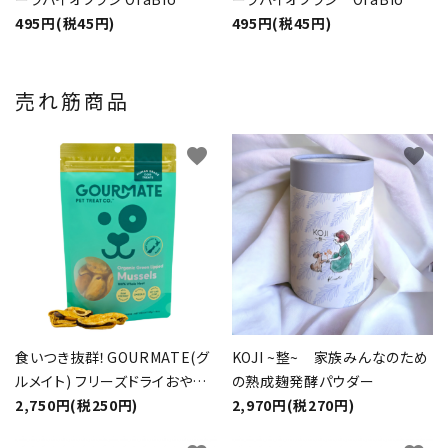
Brush 長毛 ピンク
495円(税45円)
Brush 中毛 ブルー
495円(税45円)
売れ筋商品
favorite
favorite
食いつき抜群！GOURMATE(グ
KOJI ~整~ 家族みんなのため
ルメイト) フリーズドライおやつ
の熟成麹発酵パウダー
オーガニック 緑イ貝 50g
2,750円(税250円)
2,970円(税270円)