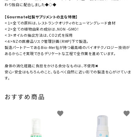
わり独自に配合しました◆◇◆
【Gourmate社製サプリメントの主な特徴】
<１>全ての原料は、レストランクオリティのヒューマングレード食材
<２>全ての植物由来の成分は、NON -GMO！
<３>オイルの抽出方法は、CO２式を採用
<４>NZの医療品リスク管理計画（RMP)下で製造。
製造パートナーであるBio-Mer社が持つ最高峰のバイオテクノロジー技術が
あるからこそ実現できるデリケートな工程で全作業を進めています。
身体の消化経路に負担をかける余分なものは、不使用✖
安心・安全はもちろんのこと、なるべく自然に近い形での製造を心がけていま
す。
おすすめ商品
favorite
favorite