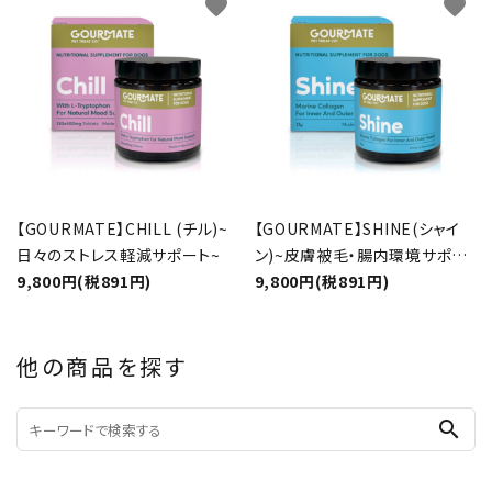
favorite
favorite
【GOURMATE】CHILL (チル)~
【GOURMATE】SHINE(シャイ
日々のストレス軽減サポート~
ン)~皮膚被毛・腸内環境サポー
9,800円(税891円)
ト~
9,800円(税891円)
他の商品を探す
search