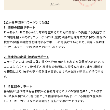
【加水分解海洋コラーゲンの効果】
1. 関節の健康サポート
わんちゃん・ねこちゃんは、年齢を重ねるとともに関節への負担から炎症など
の問題を抱えがちに。コラーゲンには、筋肉や腱の組織を丈夫に保ち、関節の
軟骨の保護や可動性を維持するサポートにも長けているため、若齢～高齢ま
で、オールステージの足腰ケアにぴったりです。
2. 健康的な皮膚・被毛のサポート
コラーゲンには、皮膚の弾力性や水分保持能力を高める効果があるので、カ
ユカユになりやすい乾燥肌や皮膚炎の改善に大変役立ちます。また、継続的
な摂取により、被毛の艶や柔軟性を高め、抜け毛を減らす効果も期待できま
す。
3. 消化器のサポート
腸粘膜は食べ物や有害物質から腸壁を守るバリアの役割を果たしています
が、粘膜が傷つくと、現代病として罹患率も年々高まっている腸漏れ症候群
（＝リーキーガット）などの問題を引き起こす恐れがあります。