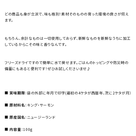
どの商品も身が立派で、味も格別！素材そのものの育った環境の良さが伺え
ます。
もちろん、余計なものは一切使用しておらず、新鮮なものを新鮮なうちに加工
しているからこその味と香りなんです。
フリーズドライですので簡単に水で戻せます。ごはんのトッピングや防災時の
備蓄にもあると便利です！ぜひお試しくださいませ♪
■
賞味期限
：袋の外部に年月で印字(最初の4ケタが西暦年、次に2ケタが月）
■
原材料名
：キング・サーモン
■
原産国名
：ニュージーランド
■
内容量
：100g