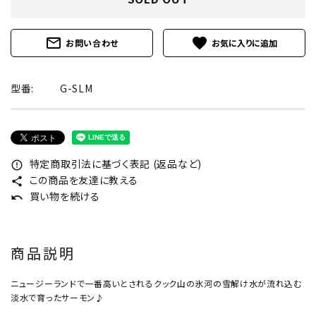
mail_outline
favorite
お問い合わせ
型番:
G-SLM
特定商取引法に基づく表記 (返品など)
error_outline
この商品を友達に教える
share
買い物を続ける
undo
商品説明
ニュージーランドで一番高いとされるクック山の氷河の雪解け水が流れ込む
淡水で育ったサーモン♪