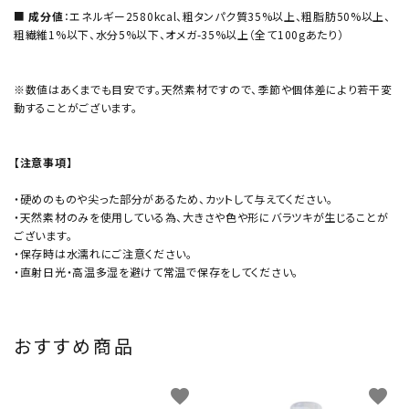
■
成分値
：エネルギー2580kcal、粗タンパク質35%以上、粗脂肪50%以上、
粗繊維1%以下、水分5%以下、オメガ-35%以上（全て100gあたり）
※数値はあくまでも目安です。天然素材ですので、季節や個体差により若干変
動することがございます。
【注意事項】
・硬めのものや尖った部分があるため、カットして与えてください。
・天然素材のみを使用している為、大きさや色や形にバラツキが生じることが
ございます。
・保存時は水濡れにご注意ください。
・直射日光・高温多湿を避けて常温で保存をしてください。
おすすめ商品
favorite
favorite