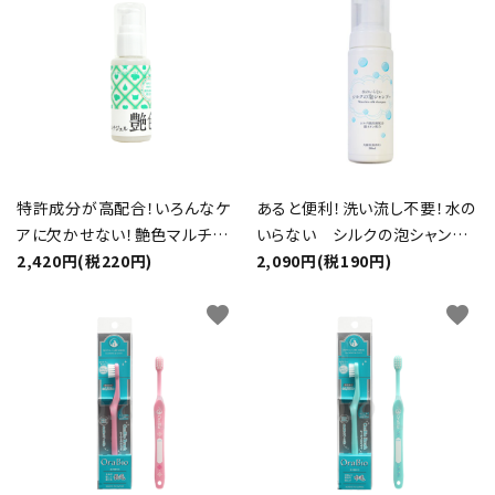
特許成分が高配合！いろんなケ
あると便利！洗い流し不要！水の
アに欠かせない！艶色マルチジ
いらない シルクの泡シャンプ
ェル
2,420円(税220円)
ー
2,090円(税190円)
favorite
favorite