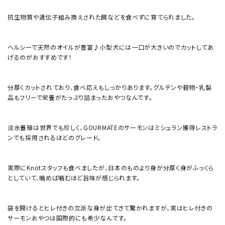
抗生物質や遺伝子組み換えされた餌などを食べずに育てられました。
ヘルシーで天然のオイルが豊富♪小型犬には一口が大きいのでカットしてあ
げるのがおすすめです！
分厚くカットされており、食べ応えもしっかりあります。グルテンや穀物・乳製
品もフリーで栄養がたっぷり詰まったおやつなんです。
淡水養殖は世界でも珍しく、GOURMATEのサーモンはミシュラン獲得レストラ
ンでも採用されるほどのグレード。
実際にKnotスタッフも食べましたが、日本のものより身が分厚く身がふっくら
としていて、噛めば噛むほど旨味が感じられます。
袋を開けるとヒレ付きの立派な身が出てきて驚かれますが、実はヒレ付きの
サーモンおやつは国際的にも希少なんです。