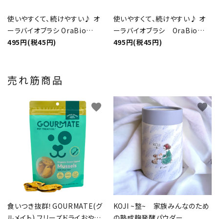
使いやすくて、続けやすい♪ オ
使いやすくて、続けやすい♪ オ
ーラバイオブラシ OraBio
ーラバイオブラシ OraBio
Brush 長毛 ピンク
495円(税45円)
Brush 中毛 ブルー
495円(税45円)
売れ筋商品
favorite
favorite
食いつき抜群！GOURMATE(グ
KOJI ~整~ 家族みんなのため
ルメイト) フリーズドライおやつ
の熟成麹発酵パウダー