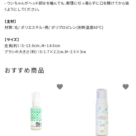
- ワンちゃんがヘッド部分を噛んでも、無理に引っ張らずに口を開けてから抜
くようにしてください。
【主材】
材質：毛/ ポリエステル・柄/ ポリプロピレン(耐熱温度60℃)
【サイズ】
全長(約）：S・13.0cm、M・14.0cm
ブラシの大きさ（約）：S・1.7×2.2㎝、M・2.5×3㎝
おすすめ商品
favorite
favorite