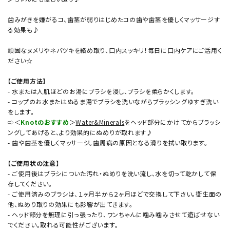
歯みがきを嫌がるコ、歯茎が弱りはじめたコの歯や歯茎を優しくマッサージす
る効果も♪
頑固なヌメリやネバツキを絡め取り、口内スッキリ！毎日に口内ケアにご活用く
ださい☆
【ご使用方法】
- 水または人肌ほどのお湯にブラシを浸し、ブラシを柔らかくします。
- コップのお水またはぬるま湯でブラシを洗いながらブラッシングゆすぎ洗い
をします。
⇨＜
Knotのおすすめ
＞
Water&Minerals
をヘッド部分にかけてからブラッシ
ングしてあげると、より効果的にぬめりが取れます♪
- 歯や歯茎を優しくマッサージ。歯周病の原因となる滑りを拭い取ります。
【ご使用状の注意】
- ご使用後はブラシについた汚れ・ぬめりを洗い流し、水を切って乾かして保
存してください。
- ご使用済みのブラシは、１ヶ月半から２ヶ月ほどで交換して下さい。衛生面の
他、ぬめり取りの効果にも影響が出てきます。
- ヘッド部分を無理に引っ張ったり、ワンちゃんに噛み噛みさせて遊ばせない
でください。取れる可能性がございます。