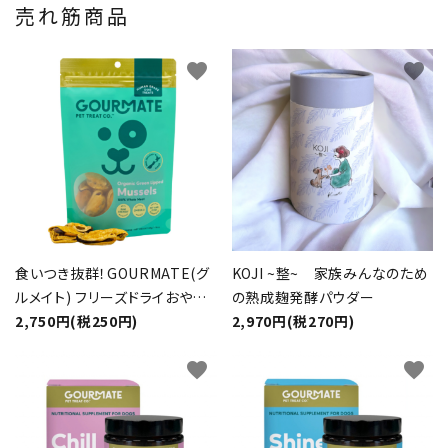
売れ筋商品
favorite
favorite
食いつき抜群！GOURMATE(グ
KOJI ~整~ 家族みんなのため
ルメイト) フリーズドライおやつ
の熟成麹発酵パウダー
オーガニック 緑イ貝 50g
2,750円(税250円)
2,970円(税270円)
favorite
favorite