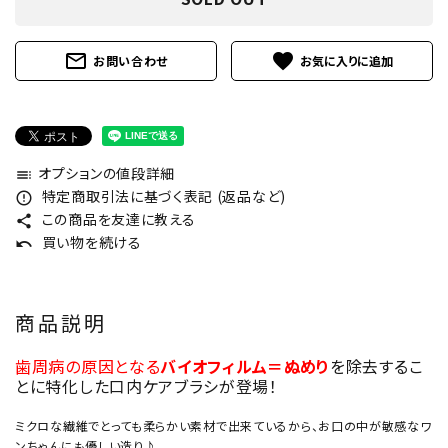
mail_outline
favorite
お問い合わせ
オプションの値段詳細
toc
特定商取引法に基づく表記 (返品など)
error_outline
この商品を友達に教える
share
買い物を続ける
undo
商品説明
歯周病の原因となる
バイオフィルム＝ぬめり
を除去するこ
とに特化した口内ケアブラシが登場！
ミクロな繊維でとっても柔らかい素材で出来ているから、お口の中が敏感なワ
ンちゃんにも優しい造り♪