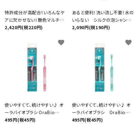
特許成分が高配合！いろんなケ
あると便利！洗い流し不要！水の
アに欠かせない！艶色マルチジ
いらない シルクの泡シャンプ
ェル
2,420円(税220円)
ー
2,090円(税190円)
favorite
favorite
使いやすくて、続けやすい♪ オ
使いやすくて、続けやすい♪ オ
ーラバイオブラシ OraBio
ーラバイオブラシ OraBio
Brush 長毛 ピンク
495円(税45円)
Brush 中毛 ブルー
495円(税45円)