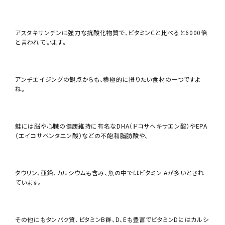
アスタキサンチンは強力な抗酸化物質で、ビタミンCと比べると6000倍
と言われています。
アンチエイジングの観点からも、積極的に摂りたい食材の一つですよ
ね。
鮭には脳や心臓の健康維持に有名なDHA（ドコサヘキサエン酸）やEPA
（エイコサペンタエン酸）などの不飽和脂肪酸や、
タウリン、亜鉛、カルシウムも含み、魚の中ではビタミン Aが多いとされ
ています。
その他にもタンパク質、ビタミンB群、D、Eも豊富でビタミンDにはカルシ