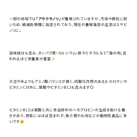
一部の地域では
「アサクサノリ」
が養殖されていますが、汚染や病気に弱
いため、絶滅危惧種に指定されており、現在の養殖海苔の主流はスサビ
ノリに。
旨味成分も含み、タンパク質・カルシウム・鉄やミネラルなど「海の肉」言
われるほど栄養素が豊富
大豆や米よりもアミノ酸バランスが良く、抗酸化作用のあるβ-カロテンや
ビタミンC以外に、葉酸やビタミンB12も含みます◎
ビタミンB12は葉酸と共に赤血球中のヘモグロビンの生成を助ける働
きがあり、野菜にはほぼ含まれず、魚介類やお肉などの動物性食品に多
いです