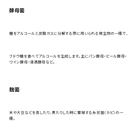
酵母菌
糖をアルコールと炭酸ガスに分解する際に用いられる微生物の一種で、
ブドウ糖を食べてアルコールを生成します。主にパン酵母・ビール酵母・
ワイン酵母・清酒酵母など。
麹菌
米や大豆などを蒸したり、煮たりした時に繁殖する糸状菌（カビ）の一
種。