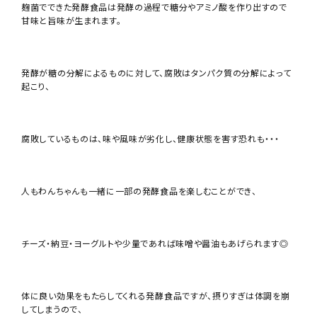
麹菌でできた発酵食品は発酵の過程で糖分やアミノ酸を作り出すので
甘味と旨味が生まれます。
発酵が糖の分解によるものに対して、腐敗はタンパク質の分解によって
起こり、
腐敗しているものは、味や風味が劣化し、健康状態を害す恐れも・・・
人もわんちゃんも一緒に一部の発酵食品を楽しむことができ、
チーズ・納豆・ヨーグルトや少量であれば味噌や醤油もあげられます◎
体に良い効果をもたらしてくれる発酵食品ですが、摂りすぎは体調を崩
してしまうので、