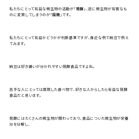
私たちにとって有益な微生物の活動が「
発酵
」、逆に微生物が有害なも
のに変質してしまうのが「
腐敗
」です。
私たちにとって有益かどうかが判断基準ですが、身近な例で納豆で例え
てみます。
納豆は好き嫌いが分かれやすい発酵食品ですよね。
苦手な人にとっては腐敗した食べ物で、好きな人からしたら有益な発酵
食品だと思います。
発酵にはたくさんの微生物が関わっており、食品についた微生物が栄養
分を分解し、