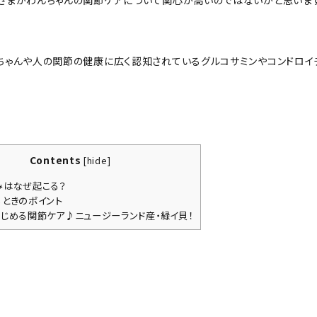
さまがわんちゃんの関節ケアについて関心が高いのではないかと思います
ちゃんや人の関節の健康に広く認知されているグルコサミンやコンドロイ
Contents
[
hide
]
はなぜ起こる？
ときのポイント
じめる関節ケア♪ニュージーランド産・緑イ貝！