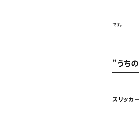
です。
”うち
スリッカ