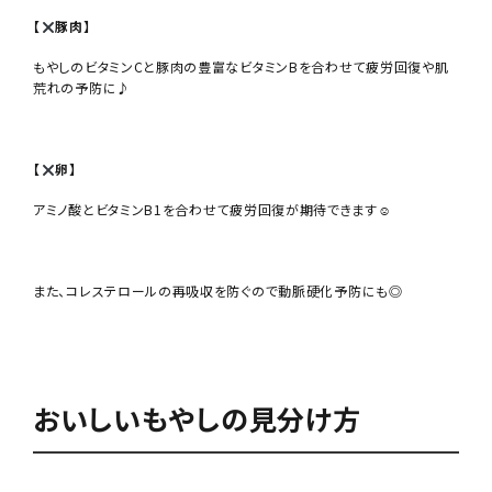
【
豚肉】
もやしのビタミンCと豚肉の豊富なビタミンBを合わせて疲労回復や肌
荒れの予防に♪
【
卵】
アミノ酸とビタミンB1を合わせて疲労回復が期待できます☺︎
また、コレステロールの再吸収を防ぐので動脈硬化予防にも◎
おいしいもやしの見分け方