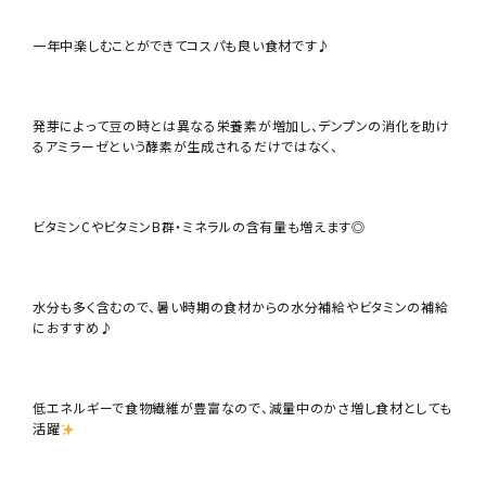
一年中楽しむことができてコスパも良い食材です♪
発芽によって豆の時とは異なる栄養素が増加し、デンプンの消化を助け
るアミラーゼという酵素が生成されるだけではなく、
ビタミンCやビタミンB群・ミネラルの含有量も増えます◎
水分も多く含むので、暑い時期の食材からの水分補給やビタミンの補給
におすすめ♪
低エネルギーで食物繊維が豊富なので、減量中のかさ増し食材としても
活躍